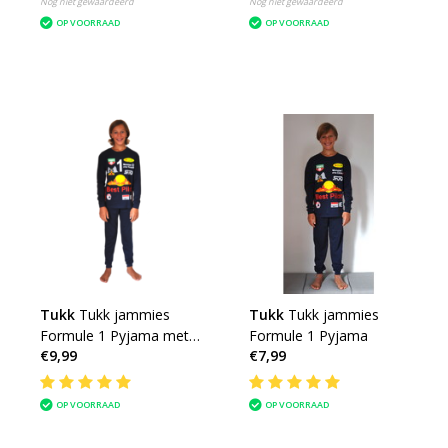
Nog niet gewaardeerd
Nog niet gewaardeerd
OP VOORRAAD
OP VOORRAAD
Tukk
Tukk jammies
Tukk
Tukk jammies
Formule 1 Pyjama met
Formule 1 Pyjama
€9,99
€7,99
Nr.1
OP VOORRAAD
OP VOORRAAD