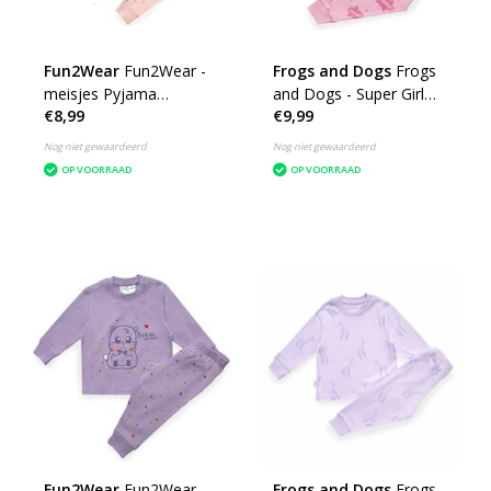
Fun2Wear
Fun2Wear -
Frogs and Dogs
Frogs
meisjes Pyjama
and Dogs - Super Girl
€8,99
€9,99
Hamster roze
F&D Pyjama | Roze
meisjes
Nog niet gewaardeerd
Nog niet gewaardeerd
OP VOORRAAD
OP VOORRAAD
Fun2Wear
Fun2Wear -
Frogs and Dogs
Frogs