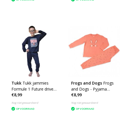
Tukk
Tukk jammies
Frogs and Dogs
Frogs
Formule 1 Future driver
and Dogs - Pyjama
€8,99
€8,99
Pyjama
Bunny voor meisje
Nog niet gewaardeerd
Nog niet gewaardeerd
OP VOORRAAD
OP VOORRAAD