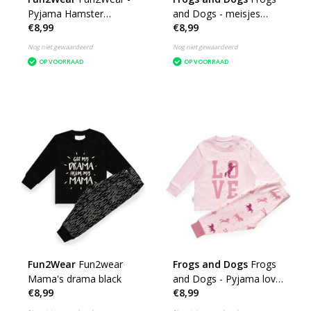
Pyjama Hamster
and Dogs - meisjes
€8,99
€8,99
Lila/Paars - Lila
Pyjama Giraffe
Nog niet gewaardeerd
Nog niet gewaardeerd
OP VOORRAAD
OP VOORRAAD
Fun2Wear
Fun2wear
Frogs and Dogs
Frogs
Mama's drama black
and Dogs - Pyjama love
€8,99
€8,99
Horse Rose