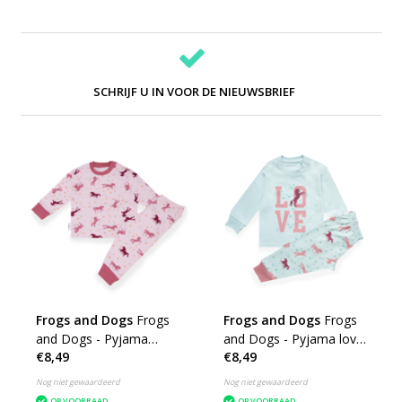
SCHRIJF U IN VOOR DE NIEUWSBRIEF
Frogs and Dogs
Frogs
Frogs and Dogs
Frogs
and Dogs - Pyjama
and Dogs - Pyjama love
€8,49
€8,49
Horse all over roze
Horse mint groen
Nog niet gewaardeerd
Nog niet gewaardeerd
OP VOORRAAD
OP VOORRAAD