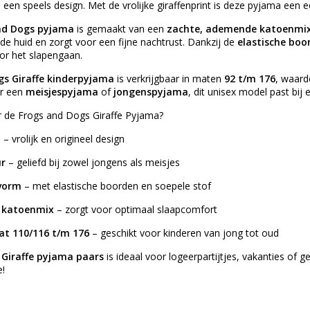
n een speels design. Met de vrolijke giraffenprint is deze pyjama een e
nd Dogs pyjama
is gemaakt van een
zachte, ademende katoenmi
e huid en zorgt voor een fijne nachtrust. Dankzij de
elastische boo
or het slapengaan.
gs Giraffe kinderpyjama
is verkrijgbaar in maten
92 t/m 176
, waardo
ar een
meisjespyjama
of
jongenspyjama
, dit unisex model past bij 
 de Frogs and Dogs Giraffe Pyjama?
t
– vrolijk en origineel design
ur
– geliefd bij zowel jongens als meisjes
vorm
– met elastische boorden en soepele stof
 katoenmix
– zorgt voor optimaal slaapcomfort
at 110/116 t/m 176
– geschikt voor kinderen van jong tot oud
 Giraffe pyjama paars
is ideaal voor logeerpartijtjes, vakanties of
e!