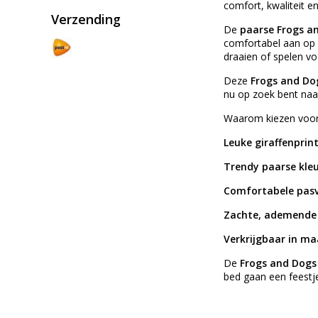
comfort, kwaliteit e
Verzending
De
paarse Frogs a
comfortabel aan op d
draaien of spelen vo
Deze
Frogs and Do
nu op zoek bent na
Waarom kiezen voor
Leuke giraffenprin
Trendy paarse kle
Comfortabele pas
Zachte, ademende
Verkrijgbaar in ma
De
Frogs and Dogs
bed gaan een feestj