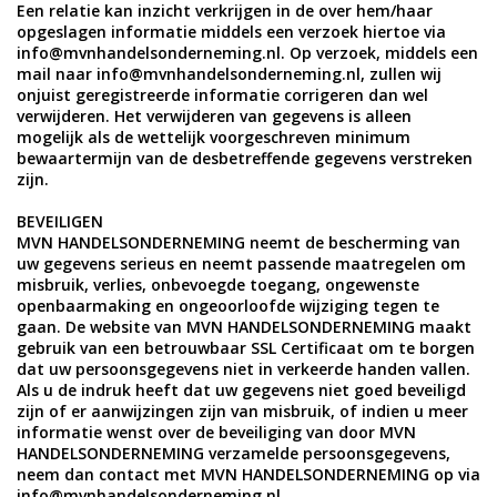
Een relatie kan inzicht verkrijgen in de over hem/haar
opgeslagen informatie middels een verzoek hiertoe via
info@mvnhandelsonderneming.nl
. Op verzoek, middels een
mail naar
info@mvnhandelsonderneming.nl
, zullen wij
onjuist geregistreerde informatie corrigeren dan wel
verwijderen. Het verwijderen van gegevens is alleen
mogelijk als de wettelijk voorgeschreven minimum
bewaartermijn van de desbetreffende gegevens verstreken
zijn.
BEVEILIGEN
MVN HANDELSONDERNEMING neemt de bescherming van
uw gegevens serieus en neemt passende maatregelen om
misbruik, verlies, onbevoegde toegang, ongewenste
openbaarmaking en ongeoorloofde wijziging tegen te
gaan. De website van MVN HANDELSONDERNEMING maakt
gebruik van een betrouwbaar SSL Certificaat om te borgen
dat uw persoonsgegevens niet in verkeerde handen vallen.
Als u de indruk heeft dat uw gegevens niet goed beveiligd
zijn of er aanwijzingen zijn van misbruik, of indien u meer
informatie wenst over de beveiliging van door MVN
HANDELSONDERNEMING verzamelde persoonsgegevens,
neem dan contact met MVN HANDELSONDERNEMING op via
info@mvnhandelsonderneming.nl
.