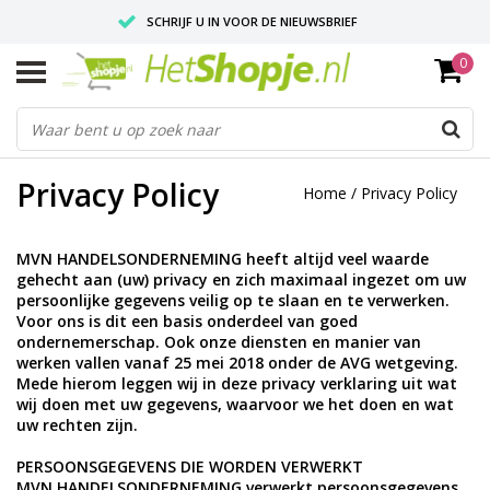
SCHRIJF U IN VOOR DE NIEUWSBRIEF
0
VOOR 18:00 BESTELD, IS ZELFDE DAG VERZONDEN
UITSTEKENDE PASVORM
Privacy Policy
Home
/
Privacy Policy
MVN HANDELSONDERNEMING heeft altijd veel waarde
gehecht aan (uw) privacy en zich maximaal ingezet om uw
persoonlijke gegevens veilig op te slaan en te verwerken.
Voor ons is dit een basis onderdeel van goed
ondernemerschap. Ook onze diensten en manier van
werken vallen vanaf 25 mei 2018 onder de AVG wetgeving.
Mede hierom leggen wij in deze privacy verklaring uit wat
wij doen met uw gegevens, waarvoor we het doen en wat
uw rechten zijn.
PERSOONSGEGEVENS DIE WORDEN VERWERKT
MVN HANDELSONDERNEMING verwerkt persoonsgegevens