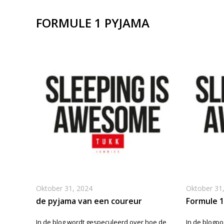
FORMULE 1 PYJAMA
Oktober 31, 2024
Oktober 31
de pyjama van een coureur
Formule 
In de blog wordt gespeculeerd over hoe de
In de blogpo