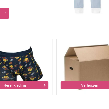
W
Herenkleding
Verhuizen