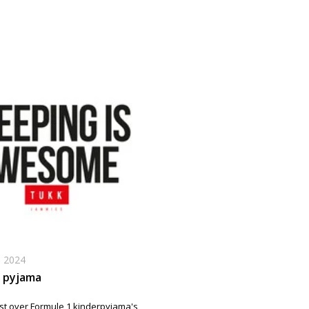
, 2024
1 pyjama
st over Formule 1 kinderpyjama's