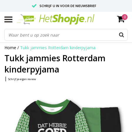
SCHRIJF U IN VOOR DE NIEUWSBRIEF
0
VOOR 18:00 BESTELD, IS ZELFDE DAG VERZONDEN
UITSTEKENDE PASVORM
Home
/
Tukk jammies Rotterdam kinderpyjama
Tukk jammies Rotterdam
kinderpyjama
|
Schrijf je eigen review