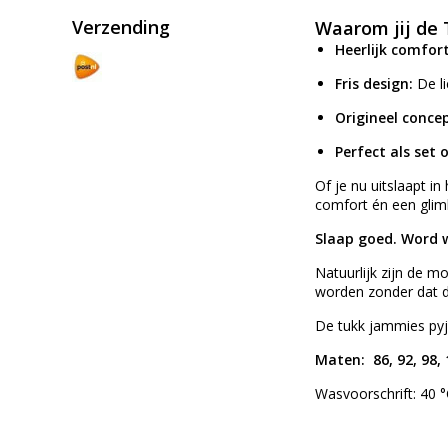
Verzending
Waarom jij de 
Heerlijk comfor
Fris design:
De li
Origineel concep
Perfect als set 
Of je nu uitslaapt 
comfort én een glim
Slaap goed. Word w
Natuurlijk zijn de m
worden zonder dat d
De tukk jammies pyj
Maten: 86, 92, 98, 
Wasvoorschrift: 40