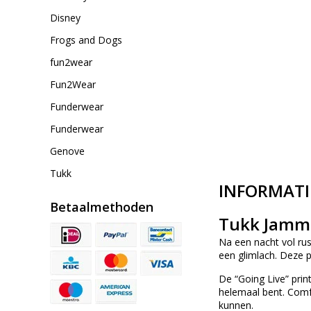
Disney
Frogs and Dogs
fun2wear
Fun2Wear
Funderwear
Funderwear
Genove
Tukk
INFORMATI
Betaalmethoden
Tukk Jammie
Na een nacht vol rus
een glimlach. Deze p
De “Going Live” prin
helemaal bent. Comf
kunnen.