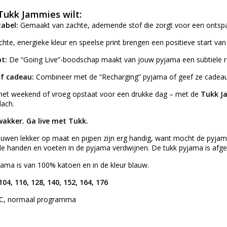
Tukk Jammies wilt:
tabel:
Gemaakt van zachte, ademende stof die zorgt voor een ontspa
chte, energieke kleur en speelse print brengen een positieve start van
t:
De “Going Live”-boodschap maakt van jouw pyjama een subtiele r
of cadeau:
Combineer met de “Recharging” pyjama of geef ze cadeau 
in het weekend of vroeg opstaat voor een drukke dag – met de
Tukk J
lach.
akker. Ga live met Tukk.
ouwen lekker op maat en pijpen zijn erg handig, want mocht de pyjama
e handen en voeten in de pyjama verdwijnen. De tukk pyjama is afg
ama is van 100% katoen en in de kleur blauw.
104, 116, 128, 140, 152, 164, 176
 °C, normaal programma