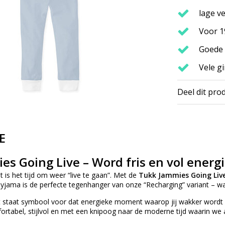
lage v
Voor 1
Goede
Vele gi
Deel dit pro
E
s Going Live – Word fris en vol energ
t is het tijd om weer “live te gaan”. Met de
Tukk Jammies Going Liv
yjama is de perfecte tegenhanger van onze “Recharging” variant – wa
t staat symbool voor dat energieke moment waarop jij wakker wordt e
ortabel, stijlvol en met een knipoog naar de moderne tijd waarin we