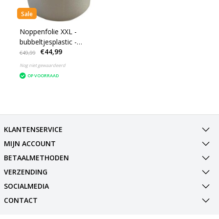
Sale
Noppenfolie XXL -
bubbeltjesplastic -
€44,99
Bubble Wrap - Extra
€49,99
sterk - inpakfolie - 75 cm
Nog niet gewaardeerd
x 100m
OP VOORRAAD
KLANTENSERVICE
MIJN ACCOUNT
BETAALMETHODEN
VERZENDING
SOCIALMEDIA
CONTACT