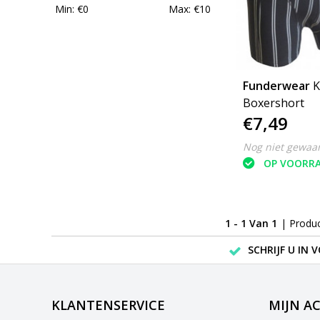
Min: €
0
Max: €
10
Funderwear
K
Boxershort
€7,49
Nog niet gewaa
OP VOORR
1 - 1 Van 1
| Produ
SCHRIJF U IN 
KLANTENSERVICE
MIJN A