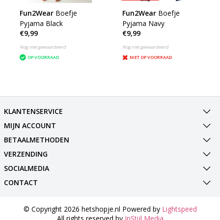
Fun2Wear
Boefje
Fun2Wear
Boefje
Pyjama Black
Pyjama Navy
€9,99
€9,99
Nog niet gewaardeerd
Nog niet gewaardeerd
OP VOORRAAD
NIET OP VOORRAAD
KLANTENSERVICE
MIJN ACCOUNT
BETAALMETHODEN
VERZENDING
SOCIALMEDIA
CONTACT
© Copyright 2026 hetshopje.nl Powered by
Lightspeed
All rights reserved by
InStijl Media