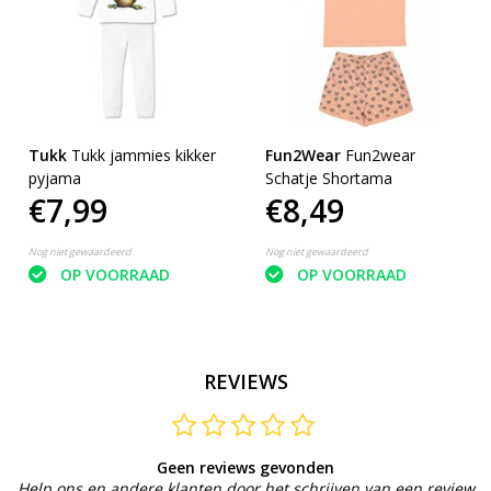
Tukk
Tukk jammies kikker
Fun2Wear
Fun2wear
pyjama
Schatje Shortama
€7,99
€8,49
Nog niet gewaardeerd
Nog niet gewaardeerd
OP VOORRAAD
OP VOORRAAD
REVIEWS
Geen reviews gevonden
Help ons en andere klanten door het schrijven van een review