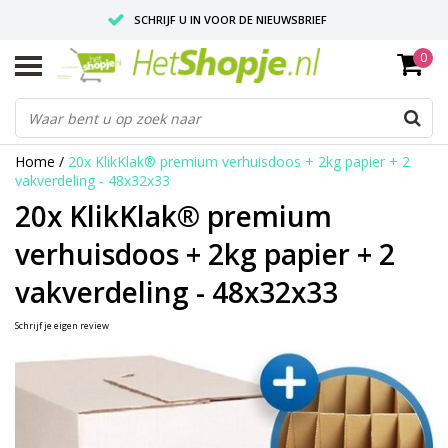
SCHRIJF U IN VOOR DE NIEUWSBRIEF
0
VOOR 18:00 BESTELD, IS ZELFDE DAG VERZONDEN
UITSTEKENDE PASVORM
Home
/
20x KlikKlak® premium verhuisdoos + 2kg papier + 2
vakverdeling - 48x32x33
20x KlikKlak® premium
verhuisdoos + 2kg papier + 2
vakverdeling - 48x32x33
Schrijf je eigen review